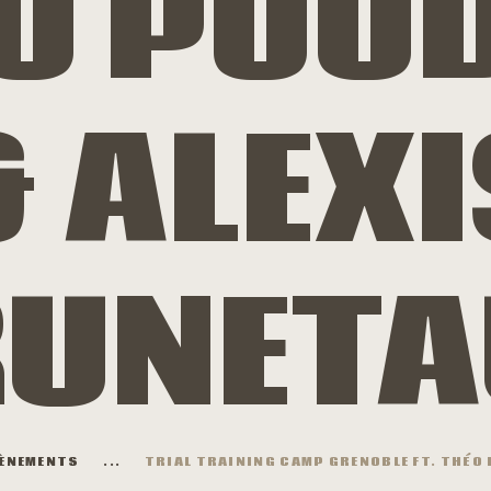
O POU
& ALEXI
UNET
ÈNEMENTS
...
TRIAL TRAINING CAMP GRENOBLE FT. THÉO 