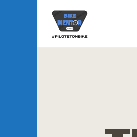
A
P
C
CLOSE
V
I
B