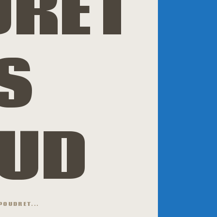
DRET
S
AUD
POUDRET...