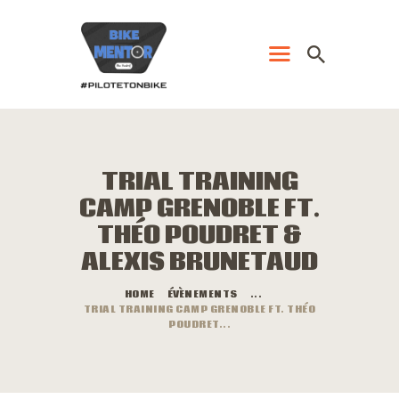
ACCUEIL
PRESTATIONS
TRIAL TRAINING
CONTACT
CLOSE
CAMP GRENOBLE FT.
VIDÉOS
THÉO POUDRET &
IMAGES
ALEXIS BRUNETAUD
BLOG
HOME
ÉVÈNEMENTS
...
TRIAL TRAINING CAMP GRENOBLE FT. THÉO
POUDRET...