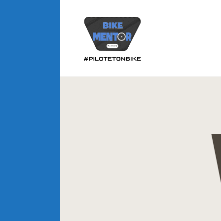
A
P
CLOSE
C
V
I
B