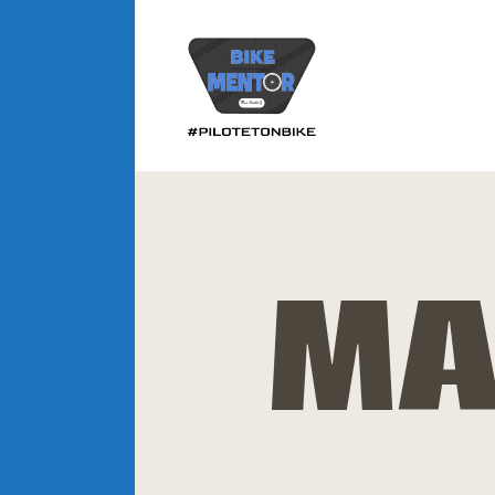
A
P
C
CLOSE
V
MA
I
B